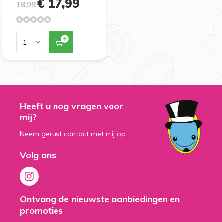
€ 17,99
18,99
Heeft u nog vragen voor
mij?
Neem gerust contact met mij op.
Volg ons
Ontvang de nieuwste aanbiedingen en
promoties