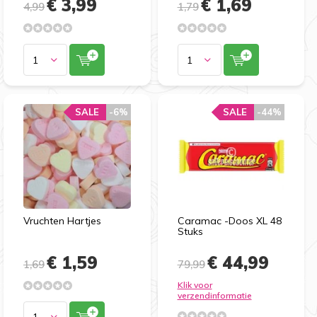
€ 3,99
€ 1,69
4,99
1,79
SALE
-6%
SALE
-44%
Vruchten Hartjes
Caramac -Doos XL 48
Stuks
€ 1,59
€ 44,99
1,69
79,99
Klik voor
verzendinformatie