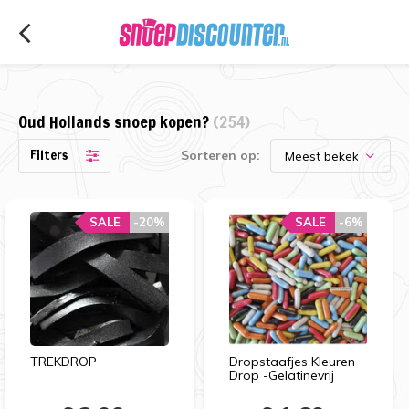
Oud Hollands snoep kopen?
(254)
Filters
Sorteren op:
SALE
-20%
SALE
-6%
TREKDROP
Dropstaafjes Kleuren
Drop -Gelatinevrij