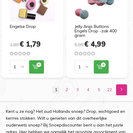
Engelse Drop
Jelly Anijs Buttons
Engels Drop -zak 400
gram
€ 1,79
€ 4,99
1,89
5,99
1
2
3
4
5
22
Kent u ze nog? Het oud Hollands snoep? Drop, wichtgoed en
kermis stokken. Wilt u genieten van dit overheerlijke
ouderwets snoep? Bij Snoepdiscounter bent u aan het juiste
adres. Hier hebben we namelijk het grootste assortiment van