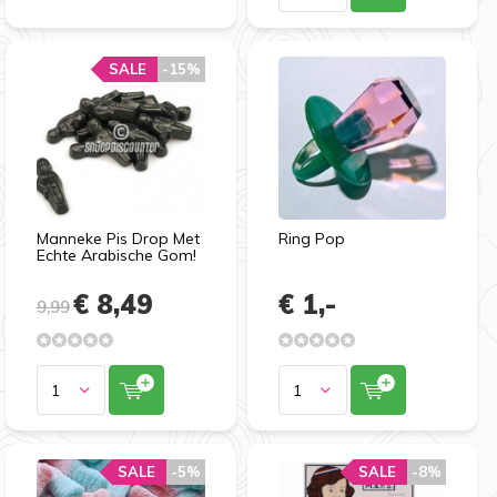
SALE
-15%
Manneke Pis Drop Met
Ring Pop
Echte Arabische Gom!
€ 8,49
€ 1,-
9,99
SALE
-5%
SALE
-8%