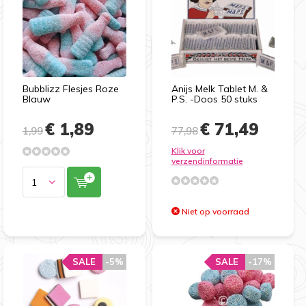
Bubblizz Flesjes Roze
Anijs Melk Tablet M. &
Blauw
P.S. -Doos 50 stuks
€ 1,89
€ 71,49
1,99
77,98
Klik voor
verzendinformatie
Niet op voorraad
SALE
-5%
SALE
-17%