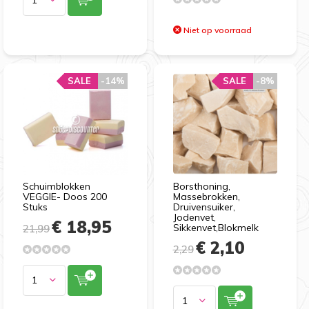
Niet op voorraad
SALE
-14%
SALE
-8%
Schuimblokken
Borsthoning,
VEGGIE- Doos 200
Massebrokken,
Stuks
Druivensuiker,
Jodenvet,
€ 18,95
Sikkenvet,Blokmelk
21,99
€ 2,10
2,29