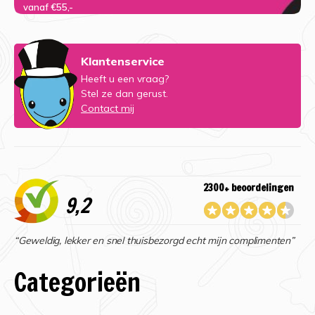
vanaf €55,-
Klantenservice
Heeft u een vraag?
Stel ze dan gerust.
Contact mij
2300+ beoordelingen
9,2
“Geweldig, lekker en snel thuisbezorgd echt mijn complimenten”
Categorieën