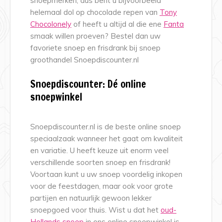
snoepmerken, dus bent u bijvoorbeeld
helemaal dol op chocolade repen van
Tony
Chocolonely
of heeft u altijd al die ene
Fanta
smaak willen proeven? Bestel dan uw
favoriete snoep en frisdrank bij snoep
groothandel Snoepdiscounter.nl
Snoepdiscounter: Dé online
snoepwinkel
Snoepdiscounter.nl is de beste online snoep
speciaalzaak wanneer het gaat om kwaliteit
en variatie. U heeft keuze uit enorm veel
verschillende soorten snoep en frisdrank!
Voortaan kunt u uw snoep voordelig inkopen
voor de feestdagen, maar ook voor grote
partijen en natuurlijk gewoon lekker
snoepgoed voor thuis. Wist u dat het
oud-
Hollands snoep
in ons online snoepwinkel is