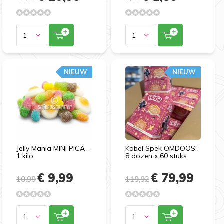
NIEUW
NIEUW
Jelly Mania MINI PICA -
Kabel Spek OMDOOS:
1 kilo
8 dozen x 60 stuks
€ 9,99
€ 79,99
10,99
119,92