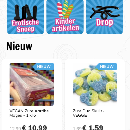
Nieuw
NIEUW
NIEUW
VEGAN Zure Aardbei
Zure Duo Skulls-
Matjes - 1 kilo
VEGGIE
€ 10,99
€ 1,59
12,99
1,69