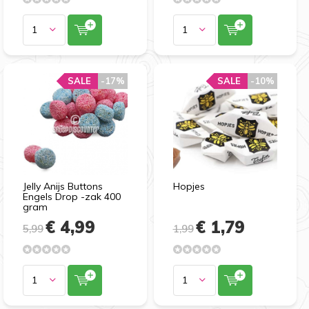
SALE
-17%
SALE
-10%
Jelly Anijs Buttons
Hopjes
Engels Drop -zak 400
gram
€ 4,99
€ 1,79
5,99
1,99