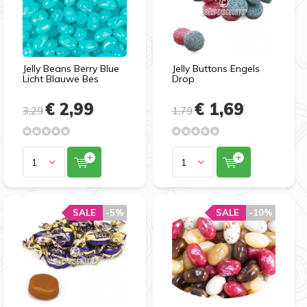
Jelly Beans Berry Blue
Jelly Buttons Engels
Licht Blauwe Bes
Drop
€ 2,99
€ 1,69
3,29
1,79
SALE
-5%
SALE
-10%