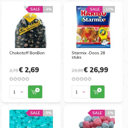
SALE
-4%
SALE
-10%
Chokotoff BonBon
Starmix -Doos 28
stuks
€ 2,69
€ 26,99
2,79
29,99
SALE
-9%
SALE
-6%