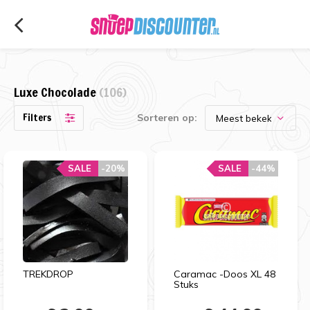
Luxe Chocolade
(106)
Filters
Sorteren op:
SALE
-20%
SALE
-44%
TREKDROP
Caramac -Doos XL 48
Stuks