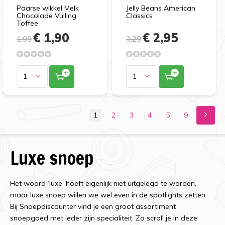
Paarse wikkel Melk
Jelly Beans American
Chocolade Vulling
Classics
Toffee
€ 1,90
€ 2,95
1,99
3,29
1
2
3
4
5
9
Luxe snoep
Het woord ‘luxe’ hoeft eigenlijk niet uitgelegd te worden,
maar luxe snoep willen we wel even in de spotlights zetten.
Bij Snoepdiscounter vind je een groot assortiment
snoepgoed met ieder zijn specialiteit. Zo scroll je in deze