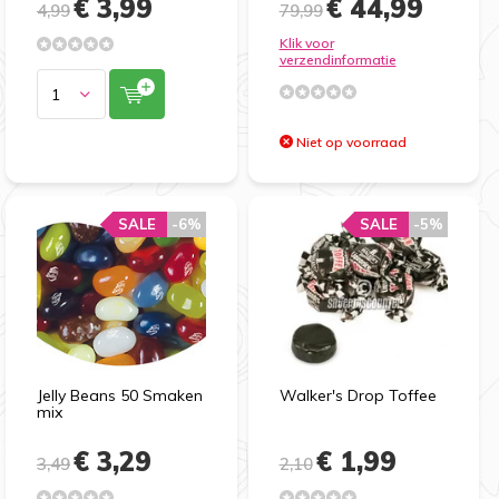
€ 3,99
€ 44,99
4,99
79,99
Klik voor
verzendinformatie
Niet op voorraad
SALE
-6%
SALE
-5%
Jelly Beans 50 Smaken
Walker's Drop Toffee
mix
€ 3,29
€ 1,99
3,49
2,10