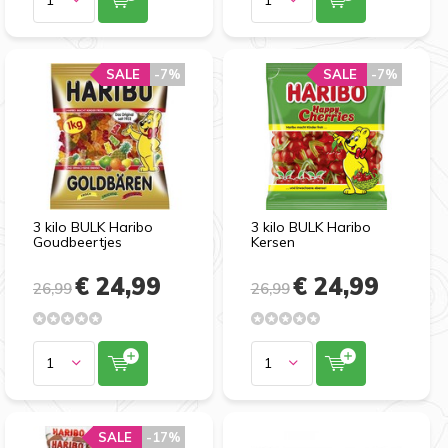
SALE
-7%
SALE
-7%
3 kilo BULK Haribo
3 kilo BULK Haribo
Goudbeertjes
Kersen
€ 24,99
€ 24,99
26,99
26,99
SALE
-17%