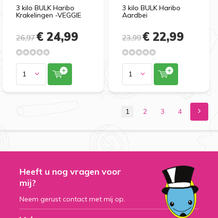
3 kilo BULK Haribo
3 kilo BULK Haribo
Krakelingen -VEGGIE
Aardbei
€ 24,99
€ 22,99
26,97
23,99
1
2
3
4
Heeft u nog vragen voor
mij?
Neem gerust contact met mij op.