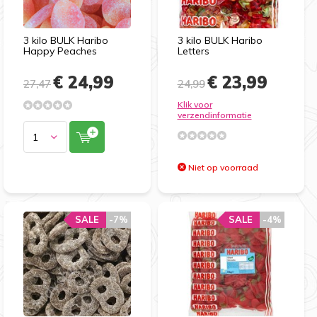
3 kilo BULK Haribo
3 kilo BULK Haribo
Happy Peaches
Letters
€ 24,99
€ 23,99
27,47
24,99
Klik voor
verzendinformatie
Niet op voorraad
SALE
-7%
SALE
-4%