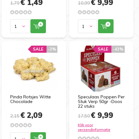
€ 1,49
€ 9,99
1,79
10,99
SALE
-3%
SALE
-43%
Pinda Rotsjes Witte
Speculaas Poppen Per
Chocolade
Stuk Verp 50gr -Doos
22 stuks
€ 2,09
€ 9,99
2,15
17,50
Klik voor
verzendinformatie