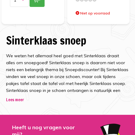
Niet op voorraad
Sinterklaas snoep
We weten het allemaal heel goed met Sinterklaas draait
alles om snoepgoed! Sinterklaas snoep is daarom niet voor
niets een belangrijk thema bij Snoepdiscounter! Bij Sinterklaas
vinden we veel snoep in onze schoen, maar ook tijdens
pakjes tafel staat de tafel vol met heerlijk Sinterklaas snoep.
Sinterklaas snoep in je schoen ontvangen is natuurlijk een
super leuk maar vooral lekker cadeau! Binnen het
Lees meer
assortiment van Snoepdiscounter hebben we al het lekkers
wat je maar kan wensen. Kijk op de website voor
schoencadeau inspiratie of voor lekker Sinterklaas snoep
tijdens pakjesavond. Haal je
Sinterklaas snoep
gemakkelijk en
Heeft u nog vragen voor
snel in huis bij snoepdiscounter! Boven 50 euro hebben we in
mij?