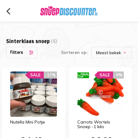
Sinterklaas snoep
(4)
Filters
Sorteren op:
SALE
-17%
SALE
-9%
Nutella Mini Potje
Carrots Wortels
Snoep -1 kilo