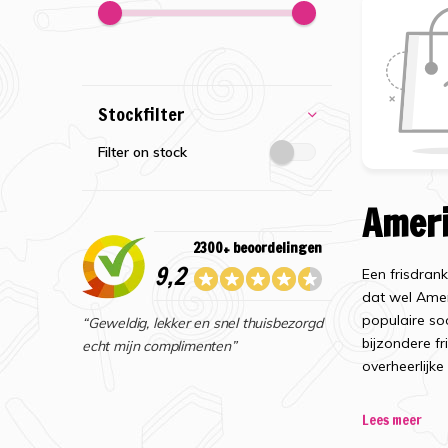
Stockfilter
Filter on stock
Ameri
2300+ beoordelingen
9,2
Een frisdrank
dat wel Amer
populaire so
“Geweldig, lekker en snel thuisbezorgd
bijzondere fr
echt mijn complimenten”
overheerlijk
Frisd
Lees meer