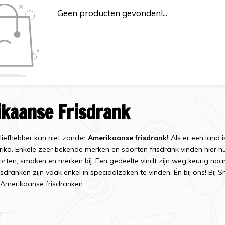
Geen producten gevonden!...
kaanse Frisdrank
liefhebber kan niet zonder
Amerikaanse frisdrank!
Als er een land i
ika. Enkele zeer bekende merken en soorten frisdrank vinden hier h
orten, smaken en merken bij. Een gedeelte vindt zijn weg keurig na
isdranken zijn vaak enkel in speciaalzaken te vinden. Én bij ons! Bij
e Amerikaanse frisdranken.
rank uit de USA in Nederland