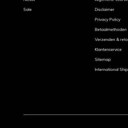
Dr Pe
Dr Pep
Sale
Disclaimer
Dr Pep
Privacy Policy
Ameri
Betaalmethoden
Verzenden & reto
Word je al b
Klantenservice
eindelijk di
Sitemap
je gek bent 
Nederland en
International Shi