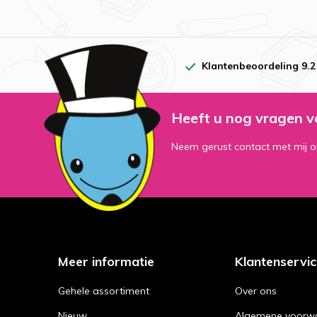
Wij houden d
Amerika ook 
aanbieden. L
Klantenbeoordeling 9.2
Assor
Heeft u nog vragen v
Het Amerikaa
Neem gerust contact met mij o
soort frisdr
normaliter ni
Dr Pe
Wie kent de 
geproduceerd
Meer informatie
Klantenservi
een paar voo
Gehele assortiment
Over ons
Dr Pep
Nieuw
Algemene voorw