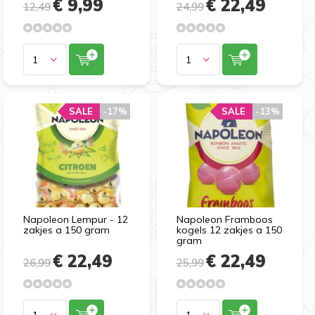
€ 9,99
€ 22,49
12,49
24,99
SALE
-17%
SALE
-13%
Napoleon Lempur - 12
Napoleon Framboos
zakjes a 150 gram
kogels 12 zakjes a 150
gram
€ 22,49
€ 22,49
26,99
25,99