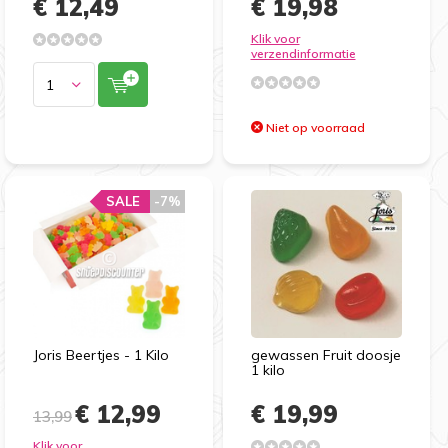
€ 12,49
€ 19,98
Klik voor
verzendinformatie
Niet op voorraad
SALE
-7%
Joris Beertjes - 1 Kilo
gewassen Fruit doosje
1 kilo
€ 12,99
€ 19,99
13,99
Klik voor