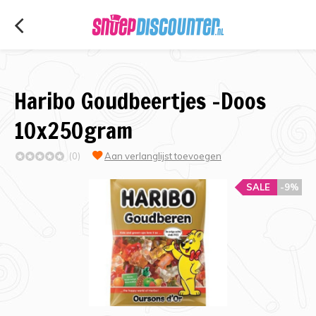
Haribo Goudbeertjes -Doos
10x250gram
(0)
Aan verlanglijst toevoegen
SALE
-9%