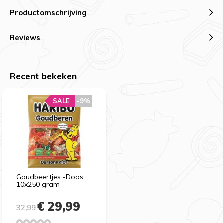
Productomschrijving
Reviews
Recent bekeken
SALE
-9%
Goudbeertjes -Doos
10x250 gram
€ 29,99
32,99