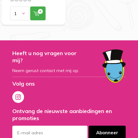
Heeft u nog vragen voor
mij?
Neem gerust contact met mij op.
Volg ons
Ontvang de nieuwste aanbiedingen en
promoties
Abonneer