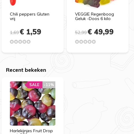
Chili peppers Gluten
VEGGIE Regenboog
vrij
Geluk -Doos 6 kilo
€ 1,59
€ 49,99
1,69
52,99
Recent bekeken
SALE
-11%
Harlekijnjes Fruit Drop