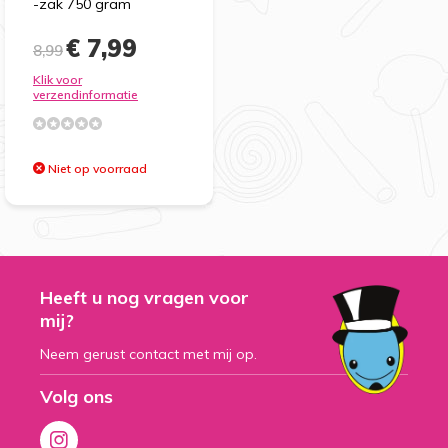
-zak 750 gram
€ 7,99
8,99
Klik voor
verzendinformatie
Niet op voorraad
Heeft u nog vragen voor
mij?
Neem gerust contact met mij op.
Volg ons