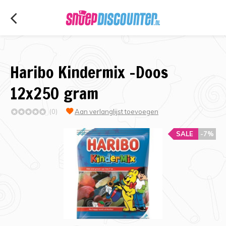
Haribo Kindermix -Doos
12x250 gram
(0)
Aan verlanglijst toevoegen
SALE
-7%