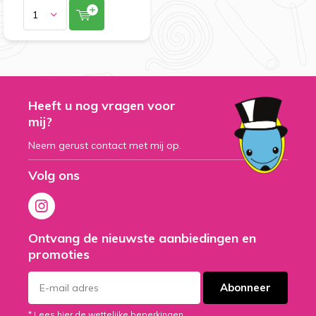
Heeft u nog vragen voor
mij?
Neem gerust contact met mij op.
Volg ons
Ontvang de nieuwste aanbiedingen en
promoties
Abonneer
* Lees hier de wettelijke beperkingen