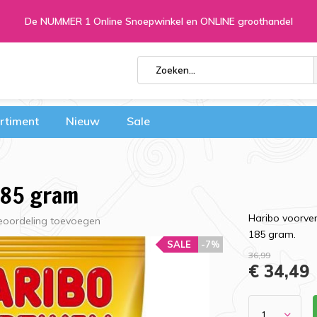
De NUMMER 1 Online Snoepwinkel en ONLINE groothandel
rtiment
Nieuw
Sale
185 gram
Haribo voorver
eoordeling toevoegen
185 gram.
SALE
-7%
36,99
€ 34,49