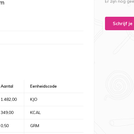
am
Er zijn nog ge
Schrijf j
Aantal
Eenheidscode
1.482,00
KJO
349,00
KCAL
0,50
GRM