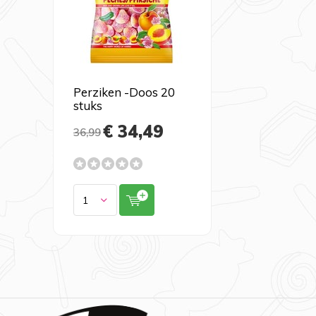
Perziken -Doos 20
stuks
€ 34,49
36,99