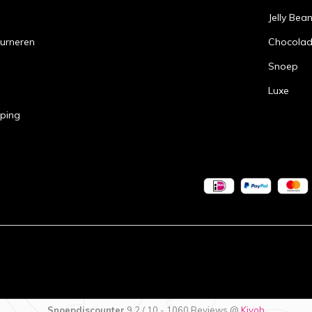
Jelly Bea
urneren
Chocola
Snoep
Luxe
pping
Snoepdiscounter
9,2
/
10
-
1060
Reviews @
Kiyoh