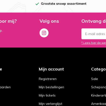
Grootste snoep assortiment
oor mij?
Volg ons
Ontvang d
p.
* Lees hier de we
ce
Mijn account
Catego
Registreren
Sale
aarden
Mijn bestellingen
Schepsn
Mijn tickets
Kinderart
Mijn verlanglijst
Amerika