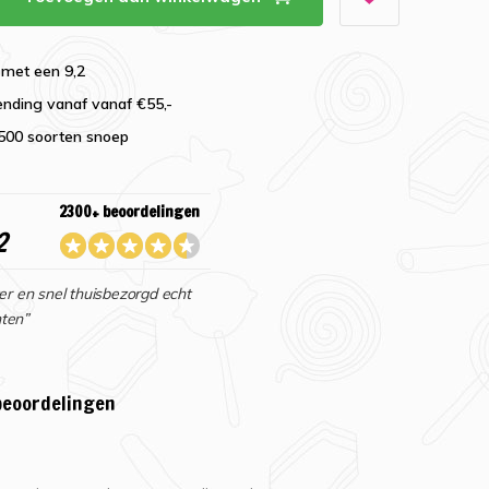
 met een 9,2
ending vanaf vanaf €55,-
2500 soorten snoep
2300+ beoordelingen
2
er en snel thuisbezorgd echt
ten”
beoordelingen