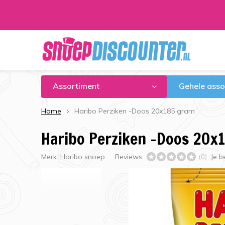
Assortiment
Gehele asso
Home
Haribo Perziken -Doos 20x185 gram
Haribo Perziken -Doos 20x
Merk:
Haribo snoep
Reviews:
Je b
(0)