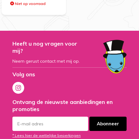
Niet op voorraad
Heeft u nog vragen voor
mij?
Neem gerust contact met mij op.
Volg ons
Ontvang de nieuwste aanbiedingen en
promoties
Abonneer
* Lees hier de wettelijke beperkingen