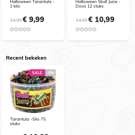
Halloween Tarantula -
Halloween Skull Juice -
1 kilo
Doos 12 stuks
€ 9,99
€ 10,99
10,99
14,99
Recent bekeken
SALE
-8%
Tarantula -Silo 75
stuks