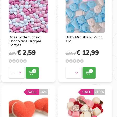
Roze witte fuchsia
Baby Mix Blauw Wit 1
Chocolade Dragee
Kilo
Hartjes
€ 2,59
€ 12,99
2,99
13,99
SALE
-6%
SALE
-19%