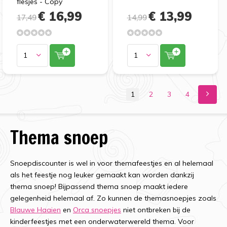
flesjes - Copy
€ 16,99
€ 13,99
17,49
14,99
1
2
3
4
Thema snoep
Snoepdiscounter is wel in voor themafeestjes en al helemaal
als het feestje nog leuker gemaakt kan worden dankzij
thema snoep! Bijpassend thema snoep maakt iedere
gelegenheid helemaal af. Zo kunnen de themasnoepjes zoals
Blauwe Haaien
en
Orca snoepjes
niet ontbreken bij de
kinderfeestjes met een onderwaterwereld thema.
Voor