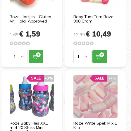
Roze Hartjes - Gluten
Baby Tum Tum Roze -
Vrij Halal Approved
900 Gram
€ 1,59
€ 10,49
1,69
12,99
SALE
-3%
SALE
-7%
Roze Baby Fles XXL
Roze Witte Spek Mix 1
met 20 Stuks Mini
Kilo