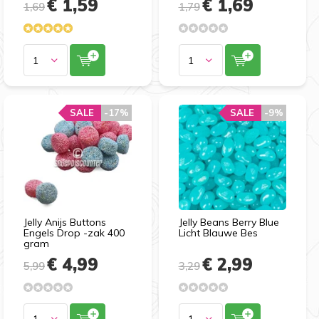
€ 1,59
€ 1,69
1,69
1,79
SALE
-17%
SALE
-9%
Jelly Anijs Buttons
Jelly Beans Berry Blue
Engels Drop -zak 400
Licht Blauwe Bes
gram
€ 4,99
€ 2,99
5,99
3,29