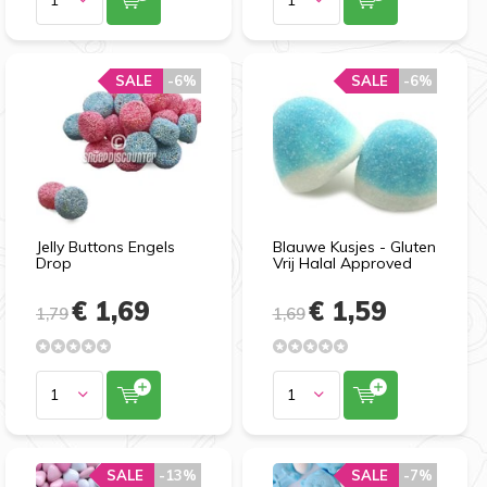
SALE
-6%
SALE
-6%
Jelly Buttons Engels
Blauwe Kusjes - Gluten
Drop
Vrij Halal Approved
€ 1,69
€ 1,59
1,79
1,69
SALE
-13%
SALE
-7%