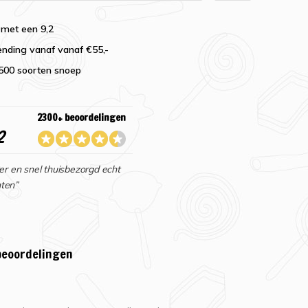
 met een 9,2
ending vanaf vanaf €55,-
2500 soorten snoep
2300+ beoordelingen
2
er en snel thuisbezorgd echt
ten”
beoordelingen