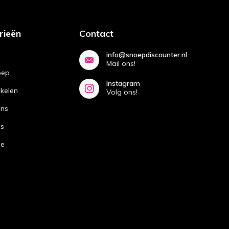
rieën
Contact
info@snoepdiscounter.nl
Mail ons!
oep
Instagram
ikelen
Volg ons!
ans
ns
de