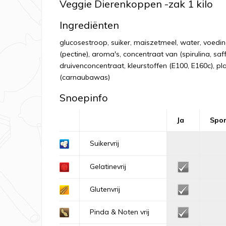
Veggie Dierenkoppen -zak 1 kilo
Ingrediënten
glucosestroop, suiker, maiszetmeel, water, voedin
(pectine), aroma's, concentraat van (spirulina, sa
druivenconcentraat, kleurstoffen (E100, E160c), pl
(carnaubawas)
Snoepinfo
Ja
Spo
Suikervrij
Gelatinevrij
Glutenvrij
Pinda & Noten vrij