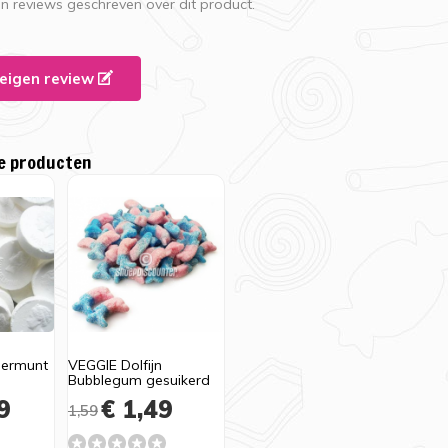
en reviews geschreven over dit product.
e eigen review
e producten
permunt
VEGGIE Dolfijn
Bubblegum gesuikerd
9
€ 1,49
1,59