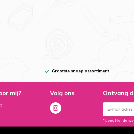
Grootste snoep assortiment
oor mij?
Volg ons
Ontvang d
p.
* Lees hier de we