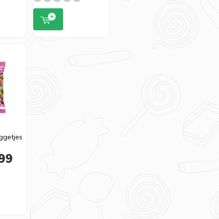
ggetjes
99