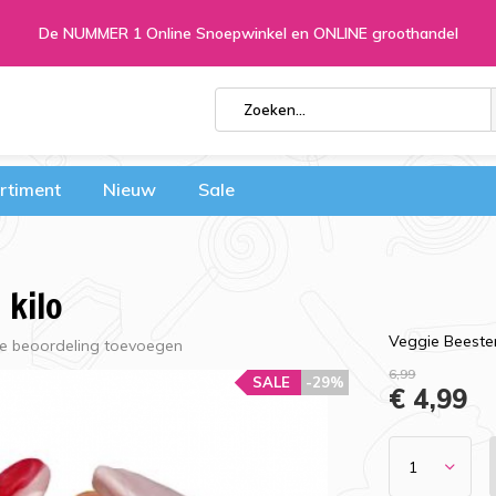
De NUMMER 1 Online Snoepwinkel en ONLINE groothandel
rtiment
Nieuw
Sale
 kilo
Veggie Beesten
Je beoordeling toevoegen
6,99
SALE
-29%
€ 4,99