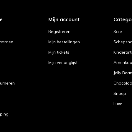
ce
Mijn account
Catego
Registreren
Sale
aarden
Mijn bestellingen
Schepsn
Mijn tickets
Kinderart
Mijn verlanglijst
Amerika
Jelly Bea
urneren
Chocola
Snoep
Luxe
pping