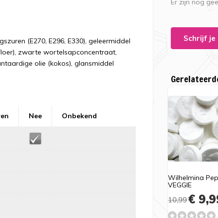
Er zijn nog ge
Schrijf j
gszuren (E270, E296, E330), geleermiddel
ffloer), zwarte wortelsapconcentraat,
antaardige olie (kokos), glansmiddel
Gerelateerd
ren
Nee
Onbekend
Wilhelmina Pe
VEGGIE
€ 9,9
10,99