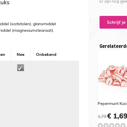
tuks
Er zijn nog ge
Schrijf j
ddel (sorbitolen), glansmiddel
ermiddel (magnesiumstearaat).
Gerelateerd
ren
Nee
Onbekend
Pepermunt Kuss
€ 1,6
1,79