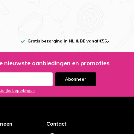
Gratis bezorging in NL & BE vanaf €55,-
e nieuwste aanbiedingen en promoties
Abonneer
ttelijke beperkingen
rieën
Contact