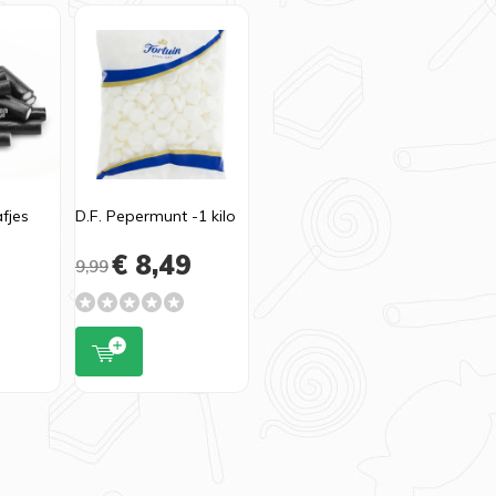
fjes
D.F. Pepermunt -1 kilo
9
€ 8,49
9,99