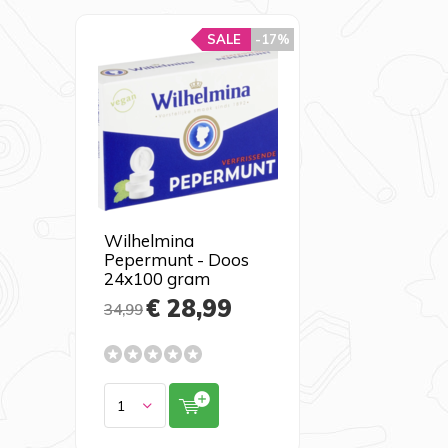
SALE
-17%
Wilhelmina
Pepermunt - Doos
24x100 gram
€ 28,99
34,99