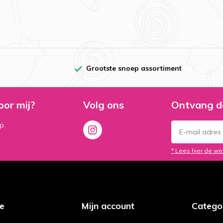
Grootste snoep assortiment
oor mij?
Volg ons
Ontvang d
p.
* Lees hier de we
ce
Mijn account
Catego