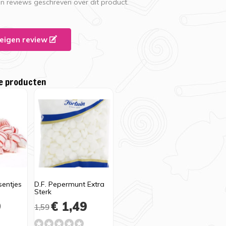
en reviews geschreven over dit product.
e eigen review
e producten
entjes
D.F. Pepermunt Extra
Sterk
9
€ 1,49
1,59