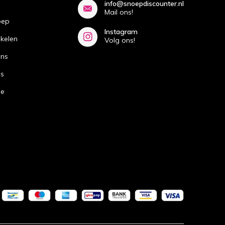
info@snoepdiscounter.nl
Mail ons!
oep
Instagram
ikelen
Volg ons!
ans
ns
de