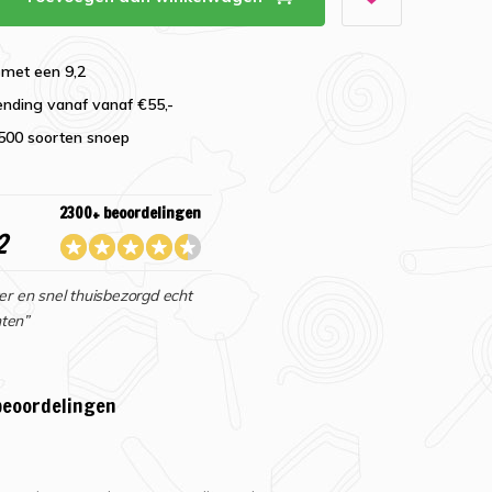
 met een 9,2
ending vanaf vanaf €55,-
2500 soorten snoep
2300+ beoordelingen
2
er en snel thuisbezorgd echt
ten”
beoordelingen