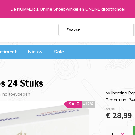
De NUMMER 1 Online Snoepwinkel en ONLINE groothandel
rtiment
Nieuw
Sale
s 24 Stuks
Wilhemina Pep
eling toevoegen
Pepermunt 24x
SALE
-17%
34,99
€ 28,99