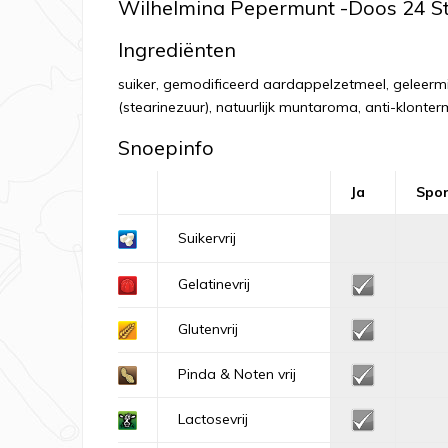
Wilhelmina Pepermunt -Doos 24 S
Ingrediënten
suiker, gemodificeerd aardappelzetmeel, geleermi
(stearinezuur), natuurlijk muntaroma, anti-klont
Snoepinfo
Ja
Spo
Suikervrij
Gelatinevrij
Glutenvrij
Pinda & Noten vrij
Lactosevrij