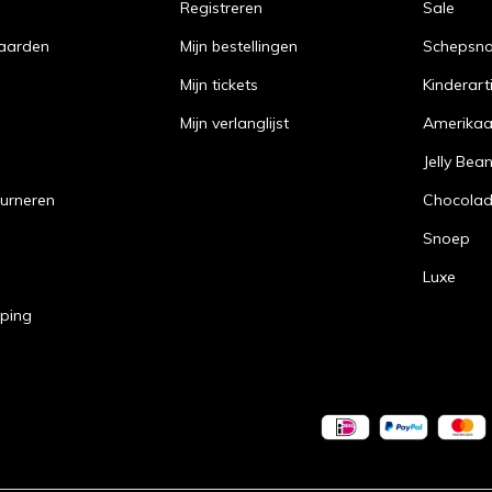
Registreren
Sale
aarden
Mijn bestellingen
Schepsn
Mijn tickets
Kinderart
Mijn verlanglijst
Amerika
Jelly Bea
urneren
Chocola
Snoep
Luxe
pping