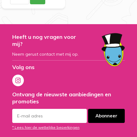
Heeft u nog vragen voor
mij?
Neem gerust contact met mij op.
Volg ons
Ontvang de nieuwste aanbiedingen en
promoties
Abonneer
* Lees hier de wettelijke beperkingen