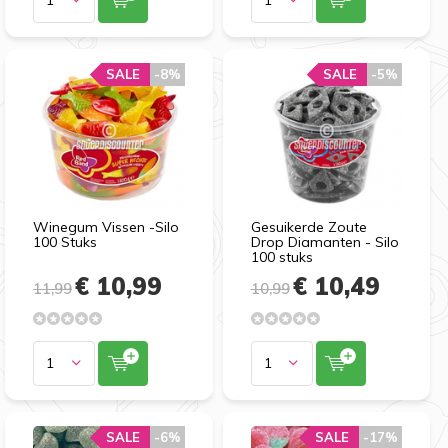
SALE
-8%
SALE
-5%
Winegum Vissen -Silo
Gesuikerde Zoute
100 Stuks
Drop Diamanten - Silo
100 stuks
€ 10,99
€ 10,49
11,99
10,99
SALE
-6%
SALE
-17%