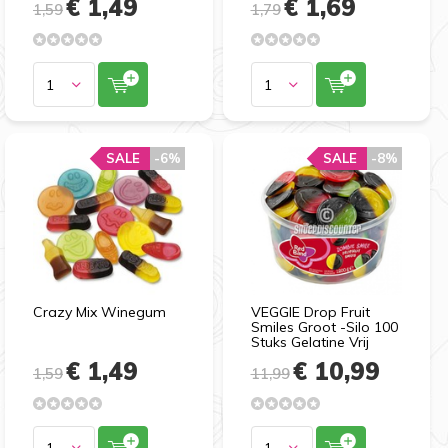
€ 1,49
€ 1,69
1,59
1,79
SALE
-6%
SALE
-8%
Crazy Mix Winegum
VEGGIE Drop Fruit
Smiles Groot -Silo 100
Stuks Gelatine Vrij
€ 1,49
€ 10,99
1,59
11,99