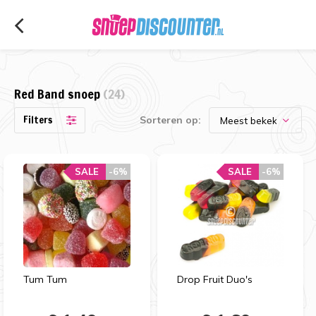
Red Band snoep
(24)
Filters
Sorteren op:
SALE
-6%
SALE
-6%
Tum Tum
Drop Fruit Duo's