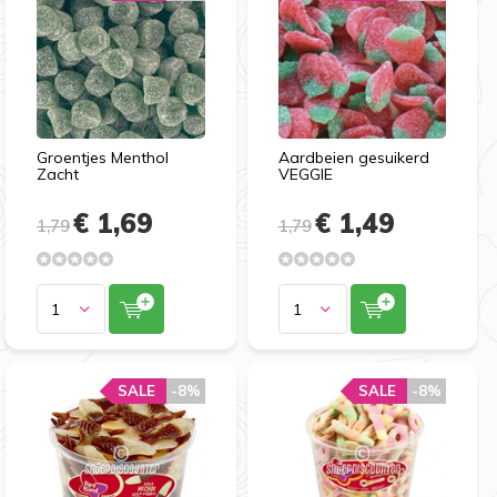
Groentjes Menthol
Aardbeien gesuikerd
Zacht
VEGGIE
€ 1,69
€ 1,49
1,79
1,79
SALE
-8%
SALE
-8%