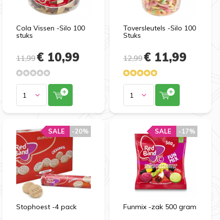
Cola Vissen -Silo 100
Toversleutels -Silo 100
stuks
Stuks
€ 10,99
€ 11,99
11,99
12,99
SALE
-20%
SALE
-17%
Stophoest -4 pack
Funmix -zak 500 gram