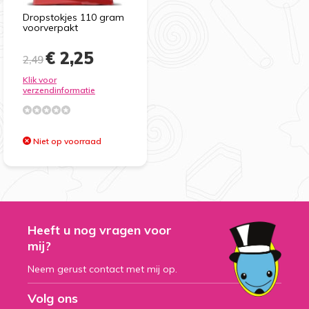
Dropstokjes 110 gram
voorverpakt
€ 2,25
2,49
Klik voor
verzendinformatie
Niet op voorraad
Heeft u nog vragen voor
mij?
Neem gerust contact met mij op.
Volg ons