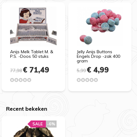
Anijs Melk Tablet M. &
Jelly Anijs Buttons
P.S. -Doos 50 stuks
Engels Drop -zak 400
gram
€ 71,49
€ 4,99
77,98
5,99
Recent bekeken
SALE
-6%