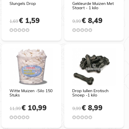
Slungels Drop
Gekleurde Muizen Met
Staart - 1 kilo
€ 1,59
€ 8,49
1,69
9,99
Witte Muizen -Silo 150
Drop lullen Erotisch
Stuks
Snoep -1 kilo
€ 10,99
€ 8,99
11,99
9,99