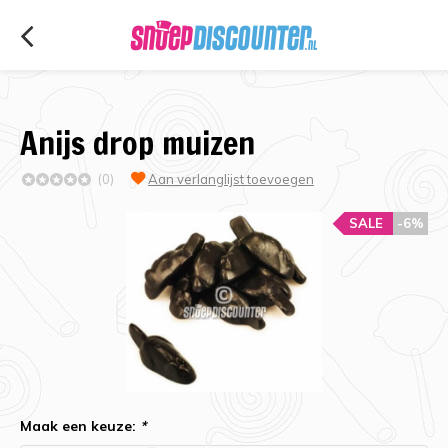
Anijs drop muizen
(0)
Aan verlanglijst toevoegen
SALE
-6%
Maak een keuze:
*