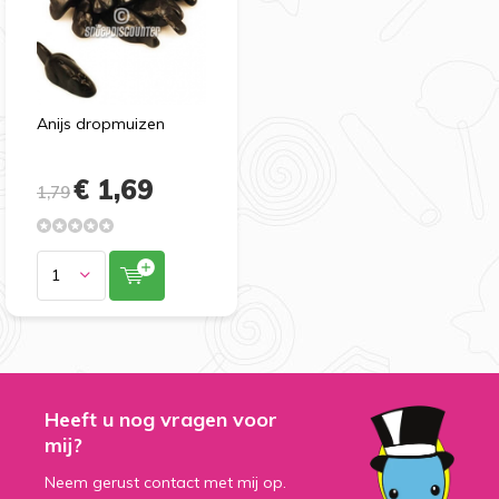
Anijs dropmuizen
€ 1,69
1,79
Heeft u nog vragen voor
mij?
Neem gerust contact met mij op.