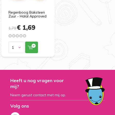
Regenboog Baksteen
Zuur - Halal Approved
€ 1,69
1,79
Heeft u nog vragen voor
mij?
Neem gerust contact met mij op.
Volg ons