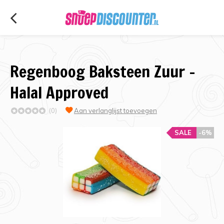
Regenboog Baksteen Zuur -
Halal Approved
(0)
Aan verlanglijst toevoegen
SALE
-6%