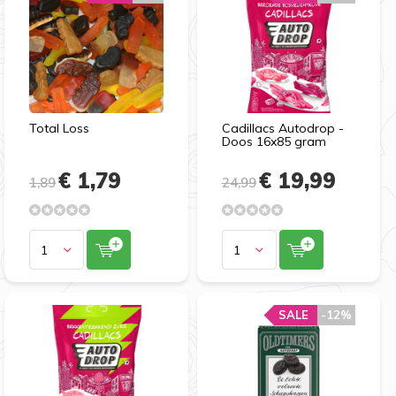
Total Loss
Cadillacs Autodrop -
Doos 16x85 gram
€ 1,79
€ 19,99
1,89
24,99
SALE
SALE
-12%
-12%