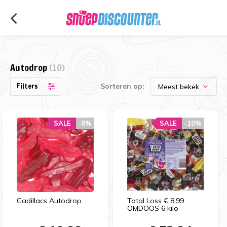
Autodrop
(10)
Filters
Sorteren op:
SALE
SALE
-8%
-8%
SALE
SALE
-10%
-10%
Cadillacs Autodrop
Total Loss € 8,99
OMDOOS 6 kilo