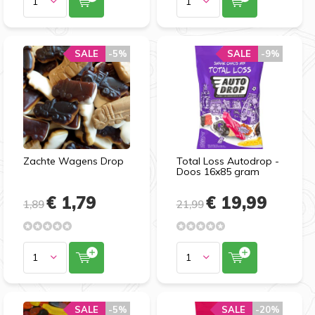
SALE
SALE
-5%
-5%
SALE
SALE
-9%
-9%
Zachte Wagens Drop
Total Loss Autodrop -
Doos 16x85 gram
€ 1,79
€ 19,99
1,89
21,99
SALE
SALE
-5%
-5%
SALE
SALE
-20%
-20%