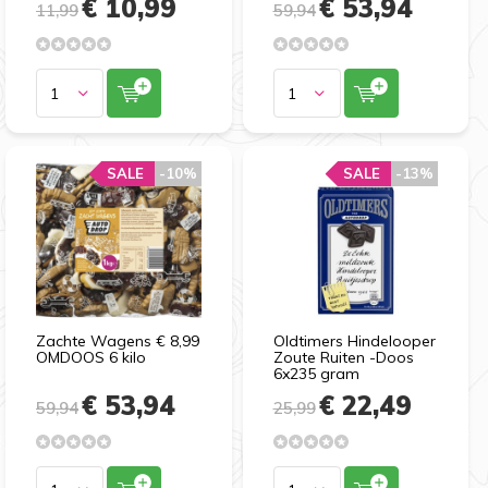
€ 10,99
€ 53,94
11,99
59,94
SALE
SALE
-10%
-10%
SALE
SALE
-13%
-13%
Zachte Wagens € 8,99
Oldtimers Hindelooper
OMDOOS 6 kilo
Zoute Ruiten -Doos
6x235 gram
€ 53,94
€ 22,49
59,94
25,99