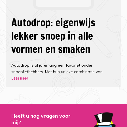
Autodrop: eigenwijs
lekker snoep in alle
vormen en smaken
Autodrop is al jarenlang een favoriet onder
snoepliefhebbers. Met hun unieke combinatie van
Lees meer
eigenzinnige smaken, grappige namen en herkenbare
autovormpjes is Autodrop niet zomaar een merk, maar
een beleving. Of je nu houdt van zoet, zuur of zoute
drop: bij Snoepdiscounter vind je een breed
assortiment Autodrop snoep waar je blij van wordt.
Heeft u nog vragen voor
Van cadillacs tot
mij?