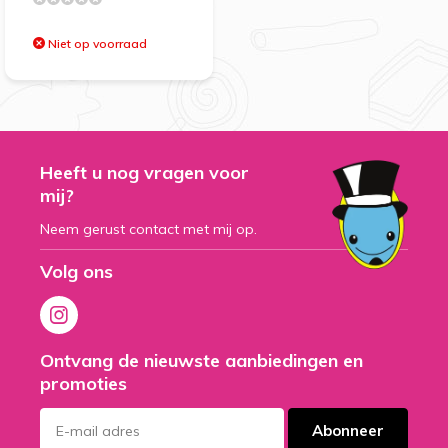
Niet op voorraad
Heeft u nog vragen voor
mij?
Neem gerust contact met mij op.
Volg ons
Ontvang de nieuwste aanbiedingen en
promoties
Abonneer