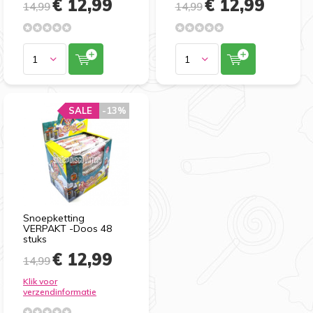
€ 12,99
€ 12,99
14,99
14,99
SALE
-13%
Snoepketting
VERPAKT -Doos 48
stuks
€ 12,99
14,99
Klik voor
verzendinformatie