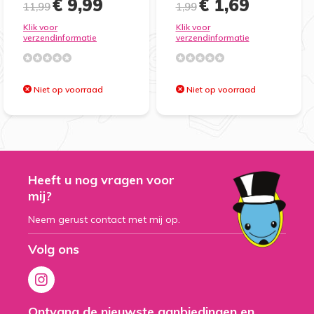
€ 9,99
€ 1,69
11,99
1,99
Klik voor
Klik voor
verzendinformatie
verzendinformatie
Niet op voorraad
Niet op voorraad
Heeft u nog vragen voor
mij?
Neem gerust contact met mij op.
Volg ons
Ontvang de nieuwste aanbiedingen en