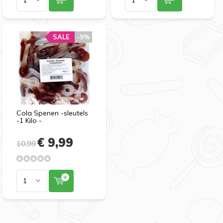
SALE
-9%
Cola Spenen -sleutels
-1 Kilo -
€ 9,99
10,99