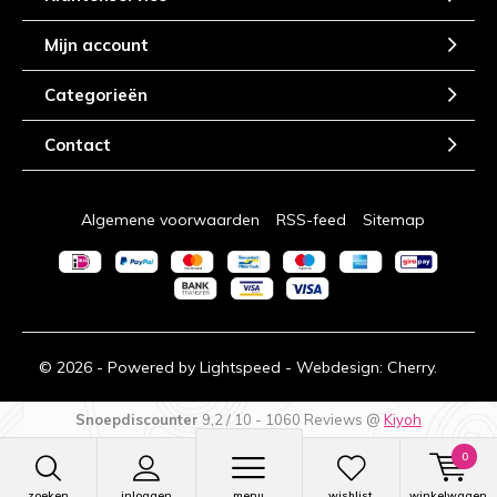
Mijn account
Categorieën
Contact
Algemene voorwaarden
RSS-feed
Sitemap
© 2026 - Powered by
Lightspeed
- Webdesign:
Cherry.
Snoepdiscounter
9,2
/
10
-
1060
Reviews @
Kiyoh
0
zoeken
inloggen
menu
wishlist
winkelwagen