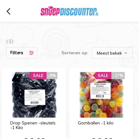
(5)
Filters
Sorteren op:
SALE
-9%
SALE
-17%
Drop Spenen -sleutels
Gomballen -1 kilo
-1 Kilo