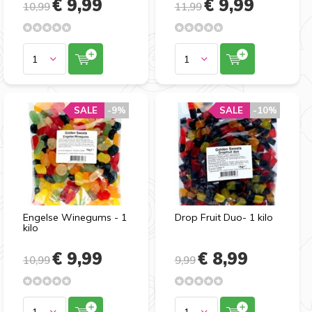
€ 9,99
€ 9,99
10,99
11,99
SALE
-9%
SALE
-10%
Engelse Winegums - 1
Drop Fruit Duo- 1 kilo
kilo
€ 9,99
€ 8,99
10,99
9,99