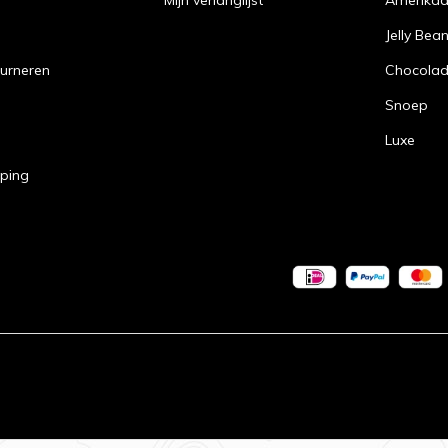
Mijn verlanglijst
Amerika
Jelly Bea
urneren
Chocola
Snoep
Luxe
pping