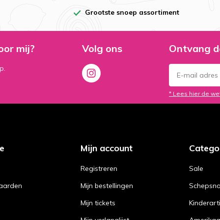
Grootste snoep assortiment
oor mij?
Volg ons
Ontvang d
p.
* Lees hier de we
ce
Mijn account
Catego
Registreren
Sale
aarden
Mijn bestellingen
Schepsn
Mijn tickets
Kinderart