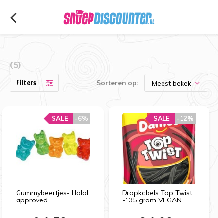
(5)
Filters
Sorteren op:
SALE
-6%
SALE
-12%
Gummybeertjes- Halal
Dropkabels Top Twist
approved
-135 gram VEGAN