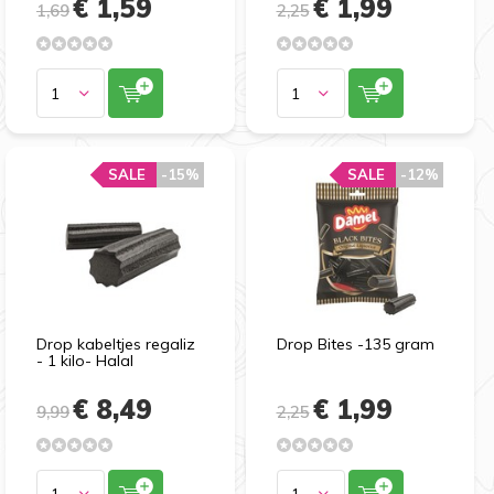
€ 1,59
€ 1,99
1,69
2,25
SALE
-15%
SALE
-12%
Drop kabeltjes regaliz
Drop Bites -135 gram
- 1 kilo- Halal
€ 8,49
€ 1,99
9,99
2,25