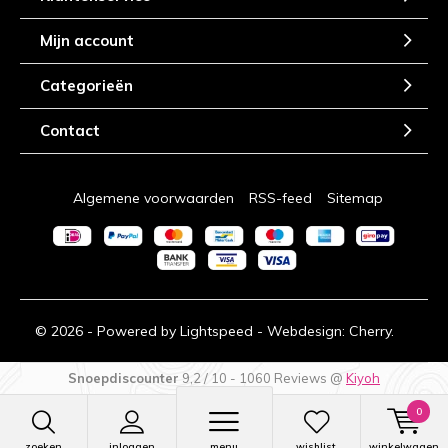
Mijn account
Categorieën
Contact
Algemene voorwaarden
RSS-feed
Sitemap
© 2026 - Powered by
Lightspeed
- Webdesign:
Cherry.
Snoepdiscounter
9,2
/
10
-
1060
Reviews @
Kiyoh
0
zoeken
inloggen
menu
wishlist
winkelwagen