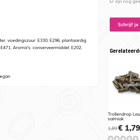
Er zijn nog ge
Schrijf j
er, voedingszuur: E330, E296, plantaardig
: E471, Aroma's, conserveermiddel: E202,
Gerelateerd
 Vegan
Trollendrop Lau
salmiak
€ 1,7
1,89