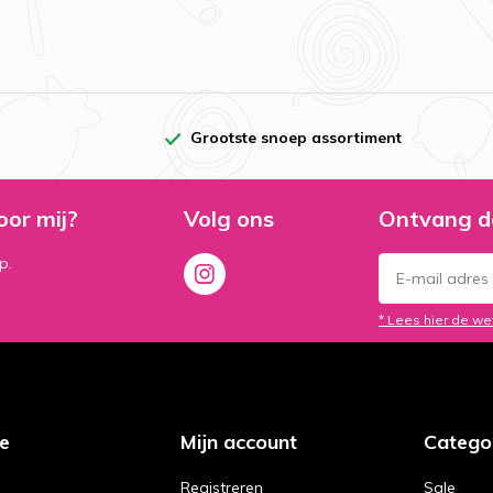
Grootste snoep assortiment
oor mij?
Volg ons
Ontvang d
p.
* Lees hier de we
ce
Mijn account
Catego
Registreren
Sale