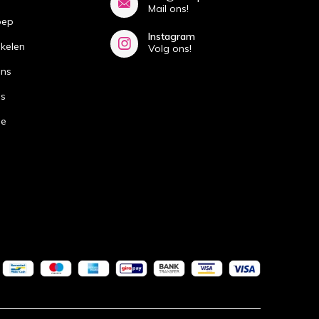
Mail ons!
oep
Instagram
ikelen
Volg ons!
ans
ns
de