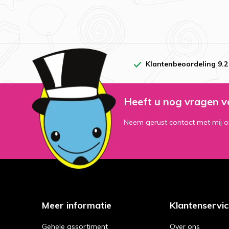
Klantenbeoordeling 9.2
Heeft u nog vragen v
Neem gerust contact met mij o
Meer informatie
Klantenservi
Gehele assortiment
Over ons