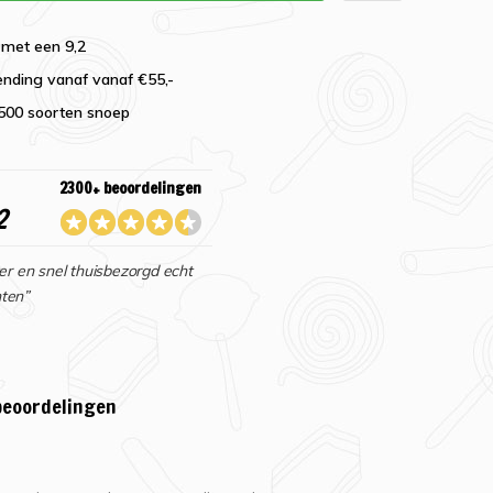
 met een 9,2
ending vanaf vanaf €55,-
2500 soorten snoep
2300+ beoordelingen
2
er en snel thuisbezorgd echt
ten”
beoordelingen