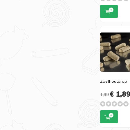
Zoethoutdrop
€ 1,8
1,99