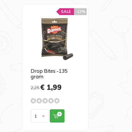
SALE
-12%
Drop Bites -135
gram
€ 1,99
2,25