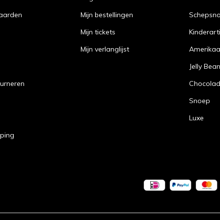
aarden
Mijn bestellingen
Schepsn
Mijn tickets
Kinderart
Mijn verlanglijst
Amerika
Jelly Bea
urneren
Chocola
Snoep
Luxe
pping