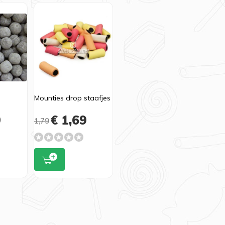
Mounties drop staafjes
9
€ 1,69
1,79