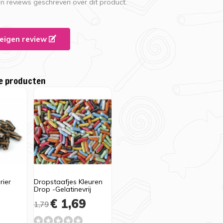
en reviews geschreven over dit product.
e eigen review
e producten
rier
Dropstaafjes Kleuren
Drop -Gelatinevrij
9
€ 1,69
1,79