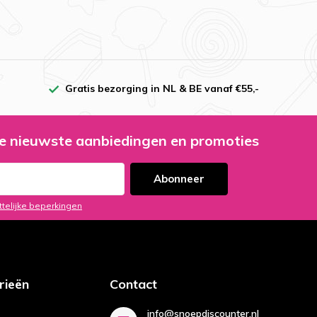
Gratis bezorging in NL & BE vanaf €55,-
e nieuwste aanbiedingen en promoties
Abonneer
ttelijke beperkingen
rieën
Contact
info@snoepdiscounter.nl