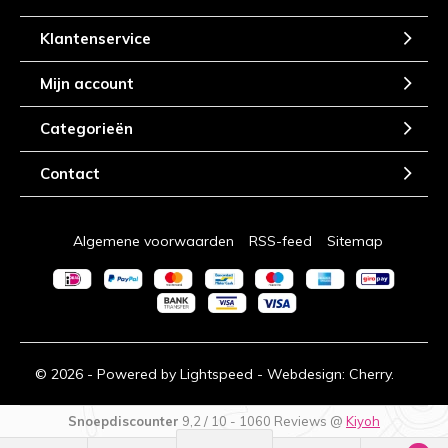
Klantenservice
Mijn account
Categorieën
Contact
Algemene voorwaarden
RSS-feed
Sitemap
© 2026 - Powered by
Lightspeed
- Webdesign:
Cherry.
Snoepdiscounter
9,2
/
10
-
1060
Reviews @
Kiyoh