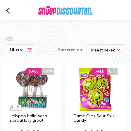
(5)
Filters
Sorteren op:
SALE
-20%
SALE
-5%
Lollypop halloween
Game Over Sour Skull
spiraal lolly groot
Candy