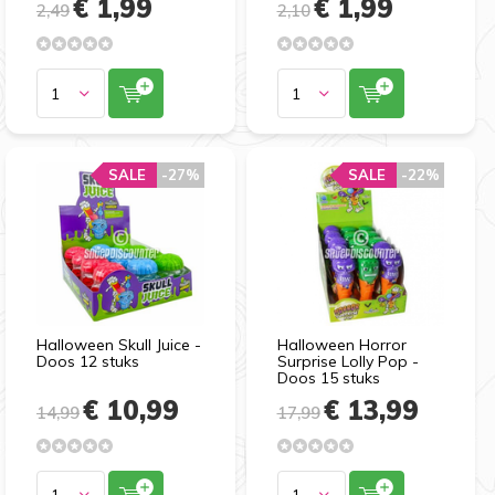
€ 1,99
€ 1,99
2,49
2,10
SALE
-27%
SALE
-22%
Halloween Skull Juice -
Halloween Horror
Doos 12 stuks
Surprise Lolly Pop -
Doos 15 stuks
€ 10,99
€ 13,99
14,99
17,99