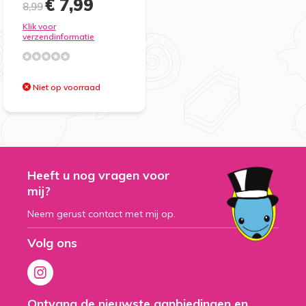
€ 7,99
8,99
Klik voor
verzendinformatie
Niet op voorraad
Heeft u nog vragen voor
mij?
Neem gerust contact met mij op.
Volg ons
Ontvang de nieuwste aanbiedingen en