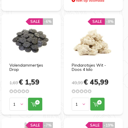
Niet op voorraad
SALE
-6%
SALE
-8%
Volendammertjes
Pindarotsjes Wit -
Drop
Doos 4 kilo
€ 1,59
€ 45,99
1,69
49,99
SALE
-7%
SALE
-19%