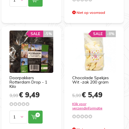
Niet op voorraad
SALE
-5%
SALE
-8%
Doorpakkers
Chocolade Spekjes
Rotterdam Drop - 1
Wit -zak 200 gram
Kilo
€ 9,49
€ 5,49
9,99
5,99
Klik voor
verzendinformatie