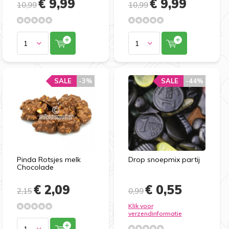
€ 9,99
€ 9,99
10,99
10,99
SALE
-3%
SALE
-44%
Pinda Rotsjes melk
Drop snoepmix partij
Chocolade
€ 2,09
€ 0,55
2,15
0,99
Klik voor
verzendinformatie