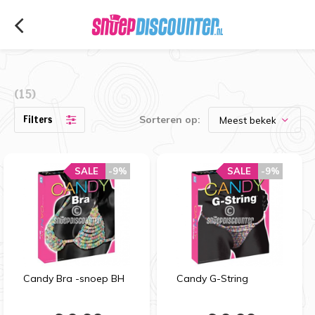
(15)
Filters
Sorteren op:
SALE
-9%
SALE
-9%
Candy Bra -snoep BH
Candy G-String