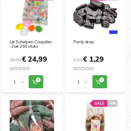
Lik Schelpen Coquilles
Partij drop
-Zak 250 stuks
€ 24,99
€ 1,29
26,99
1,59
SALE
-8%