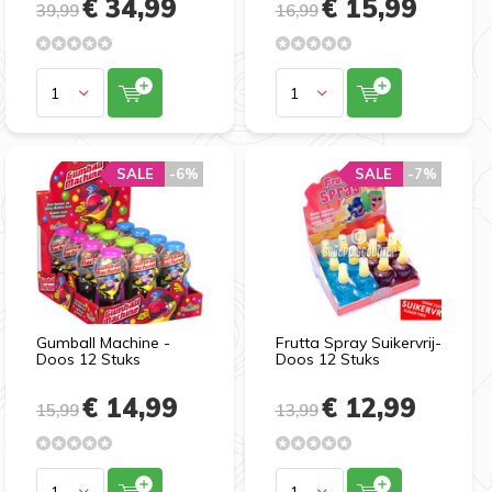
€ 34,99
€ 15,99
39,99
16,99
SALE
-6%
SALE
-7%
Gumball Machine -
Frutta Spray Suikervrij-
Doos 12 Stuks
Doos 12 Stuks
€ 14,99
€ 12,99
15,99
13,99