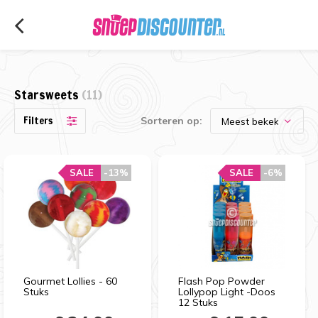
Starsweets
(11)
Filters
Sorteren op:
SALE
-13%
SALE
-6%
Gourmet Lollies - 60
Flash Pop Powder
Stuks
Lollypop Light -Doos
12 Stuks