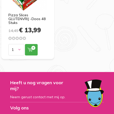
Pizza Slices
GLUTENVRIJ -Doos 48
Stuks
€ 13,99
14,49
Heeft u nog vragen voor
mij?
Neem gerust contact met mij op.
Volg ons