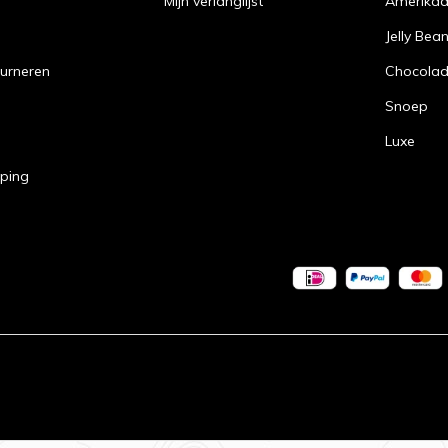
Mijn verlanglijst
Amerika
Jelly Bea
urneren
Chocola
Snoep
Luxe
pping