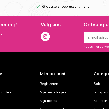
Grootste snoep assortiment
oor mij?
Volg ons
Ontvang d
p.
* Lees hier de we
ce
Mijn account
Catego
Registreren
Sale
aarden
Mijn bestellingen
Schepsn
Mijn tickets
Kinderart