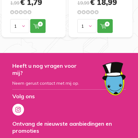
€ 1,79
€ 18,99
1,99
19,99
Heeft u nog vragen voor
mij?
Neem gerust contact met mij op.
Volg ons
Ontvang de nieuwste aanbiedingen en
promoties