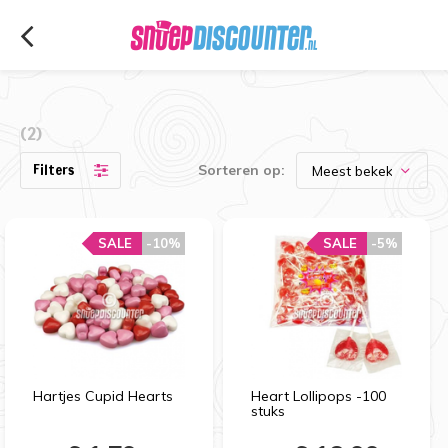
(2)
Filters
Sorteren op:
SALE
-10%
SALE
-5%
Hartjes Cupid Hearts
Heart Lollipops -100
stuks