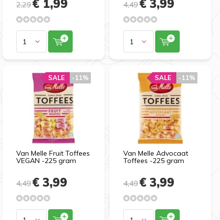
€ 1,99
€ 3,99
2,29
4,49
SALE
-11%
SALE
-11%
Van Melle Fruit Toffees
Van Melle Advocaat
VEGAN -225 gram
Toffees -225 gram
€ 3,99
€ 3,99
4,49
4,49