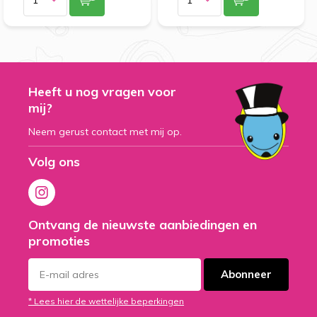
Heeft u nog vragen voor
mij?
Neem gerust contact met mij op.
Volg ons
Ontvang de nieuwste aanbiedingen en
promoties
Abonneer
* Lees hier de wettelijke beperkingen