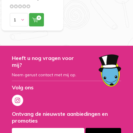
Heeft u nog vragen voor
mij?
Neem gerust contact met mij op.
Volg ons
Ontvang de nieuwste aanbiedingen en
promoties