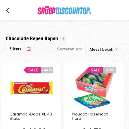
Chocolade Repen Kopen
(9)
Filters
Sorteren op:
SALE
-44%
SALE
-10%
Caramac -Doos XL 48
Nougat Hazelnoot
Stuks
hard