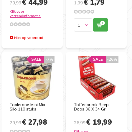
€ 44,99
€ 1,79
79,99
1,99
Klik voor
verzendinformatie
Niet op voorraad
SALE
-7%
SALE
-26%
Toblerone Mini Mix -
Toffeebreak Reep -
Silo 110 stuks
Doos 36 X 34 Gr
€ 27,98
€ 19,99
29,99
26,99
Klik voor