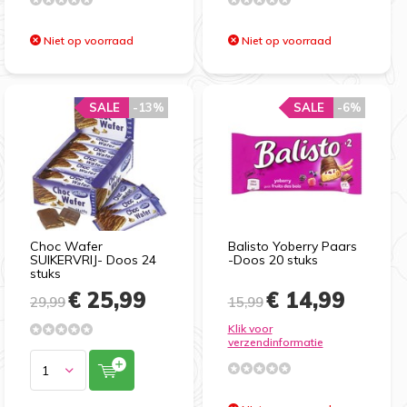
Niet op voorraad
Niet op voorraad
SALE
-13%
SALE
-6%
Choc Wafer
Balisto Yoberry Paars
SUIKERVRIJ- Doos 24
-Doos 20 stuks
stuks
€ 25,99
€ 14,99
29,99
15,99
Klik voor
verzendinformatie