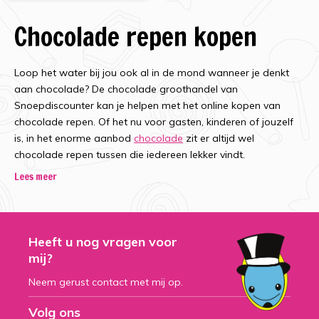
Chocolade repen kopen
Loop het water bij jou ook al in de mond wanneer je denkt
aan chocolade? De chocolade groothandel van
Snoepdiscounter kan je helpen met het online kopen van
chocolade repen. Of het nu voor gasten, kinderen of jouzelf
is, in het enorme aanbod
chocolade
zit er altijd wel
chocolade repen tussen die iedereen lekker vindt.
Lees meer
De lekkerste repen
chocolade
Heeft u nog vragen voor
mij?
Dat is nou eens heerlijk genieten, een chocolade reep.
Neem gerust contact met mij op.
Wanneer je eenmaal een stukje heb gepakt van een
chocolade reep, wil je eigenlijk alleen maar meer. Oeps, en
Volg ons
toen was de reep chocolade op.. Bij Snoepdiscounter koop je