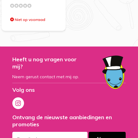
Niet op voorraad
Heeft u nog vragen voor
mij?
Neem gerust contact met mij op.
Volg ons
Ontvang de nieuwste aanbiedingen en
promoties