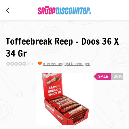
Toffeebreak Reep - Doos 36 X
34 Gr
(0)
Aan verlanglijst toevoegen
SALE
-26%