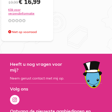
€ 16,99
19,99
Klik voor
verzendinformatie
Niet op voorraad
Heeft u nog vragen voor
mij?
Neem gerust contact met mij op.
Volg ons
Ontvang de nieuwste aanbiedingen en