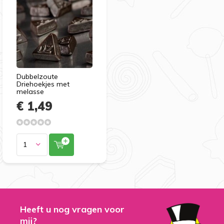
Dubbelzoute
Driehoekjes met
melasse
€ 1,49
Heeft u nog vragen voor
mij?