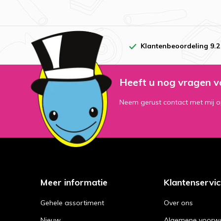
Wij houden d
Amerika ook 
aanbieden. L
Klantenbeoordeling 9.2
Assor
Heeft u nog vragen v
Het Amerikaa
Neem gerust contact met mij o
soort frisdr
normaliter ni
Dr Pe
Wie kent de 
geproduceerd
Meer informatie
Klantenservi
een paar voo
Gehele assortiment
Over ons
Dr Pep
Nieuw
Algemene voorw