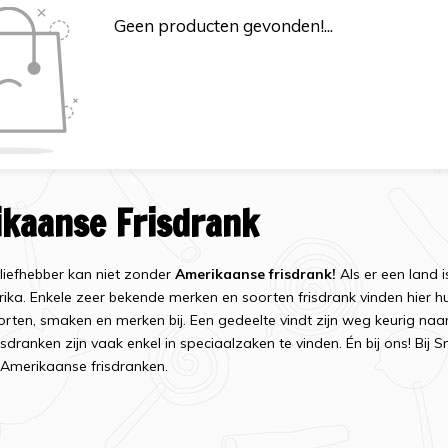
Geen producten gevonden!...
kaanse Frisdrank
liefhebber kan niet zonder
Amerikaanse frisdrank!
Als er een land i
ika. Enkele zeer bekende merken en soorten frisdrank vinden hier h
orten, smaken en merken bij. Een gedeelte vindt zijn weg keurig na
isdranken zijn vaak enkel in speciaalzaken te vinden. Én bij ons! Bij
e Amerikaanse frisdranken.
rank uit de USA in Nederland