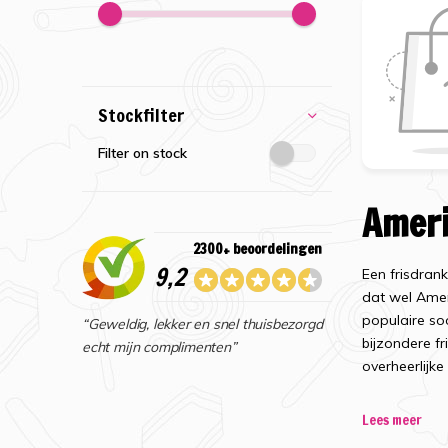
Stockfilter
Filter on stock
Ameri
2300+ beoordelingen
9,2
Een frisdrank
dat wel Amer
populaire so
“Geweldig, lekker en snel thuisbezorgd
bijzondere fr
echt mijn complimenten”
overheerlijk
Frisd
Lees meer