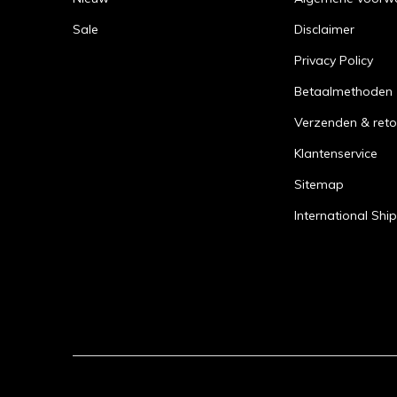
Dr Pe
Dr Pep
Sale
Disclaimer
Dr Pep
Privacy Policy
Ameri
Betaalmethoden
Verzenden & reto
Word je al b
Klantenservice
eindelijk di
Sitemap
je gek bent 
Nederland en
International Shi