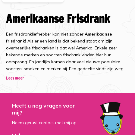
Amerikaanse Frisdrank
Een frisdrankliefhebber kan niet zonder
Amerikaanse
frisdrank!
Als er een land is dat bekend staat om zijn
overheerlijke frisdranken is dat wel Amerika. Enkele zeer
bekende merken en soorten frisdrank vinden hier hun
oorsprong. En jaarlijks komen daar veel nieuwe populaire
soorten, smaken en merken bij. Een gedeelte vindt zijn weg
keurig naar de Nederlandse supermarkten. Maar juist de
Lees meer
bijzondere frisdranken zijn vaak enkel in speciaalzaken te
vinden. Én bij ons! Bij Snoepdiscounter vind je namelijk een
groot assortiment overheerlijke Amerikaanse frisdranken.
Heeft u nog vragen voor
Frisdrank uit de USA in
mij?
Neem gerust contact met mij op.
Nederland