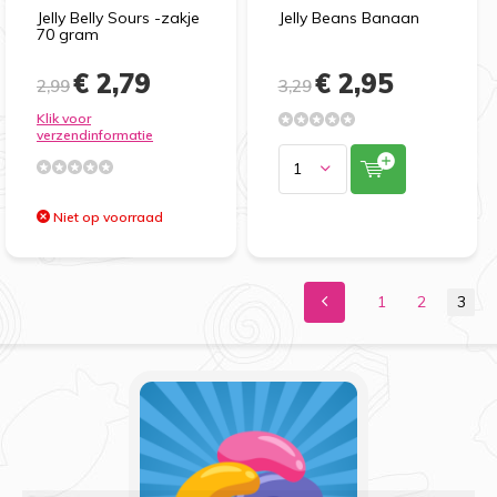
Jelly Belly Sours -zakje
Jelly Beans Banaan
70 gram
€ 2,79
€ 2,95
2,99
3,29
Klik voor
verzendinformatie
Niet op voorraad
1
2
3