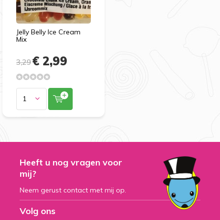
Jelly Belly Ice Cream
Mix
€ 2,99
3,29
Heeft u nog vragen voor
mij?
Neem gerust contact met mij op.
Volg ons