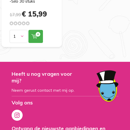
-Silo 30 stuks
€ 15,99
17,99
Heeft u nog vragen voor
mij?
Neem gerust contact met mij op.
Volg ons
Ontvang de nieuwste aanbiedingen en