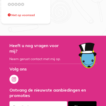
Niet op voorraad
Heeft u nog vragen voor
mij?
Neem gerust contact met mij op.
Volg ons
Ontvang de nieuwste aanbiedingen en
promoties