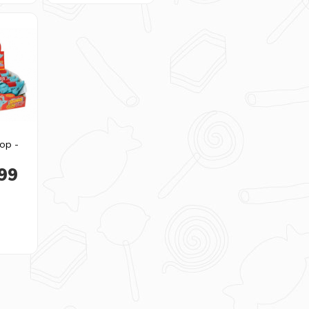
pop -
99