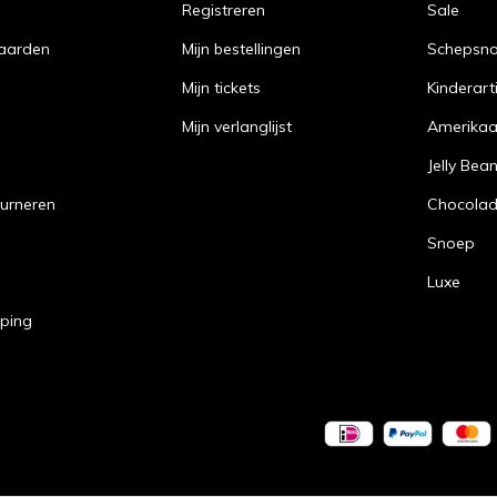
Registreren
Sale
aarden
Mijn bestellingen
Schepsn
Mijn tickets
Kinderart
Mijn verlanglijst
Amerika
Jelly Bea
urneren
Chocola
Snoep
Luxe
pping