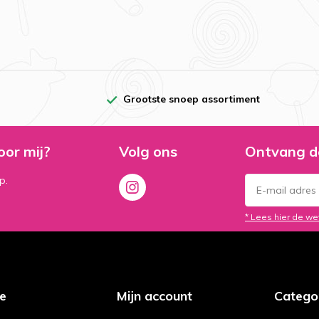
Grootste snoep assortiment
oor mij?
Volg ons
Ontvang d
p.
* Lees hier de we
ce
Mijn account
Catego