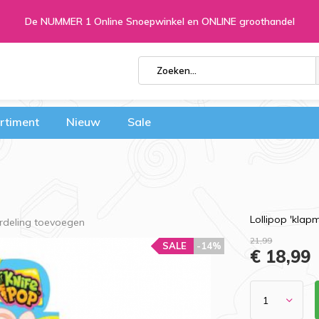
De NUMMER 1 Online Snoepwinkel en ONLINE groothandel
rtiment
Nieuw
Sale
Lollipop 'klap
rdeling toevoegen
21,99
SALE
-14%
€ 18,99