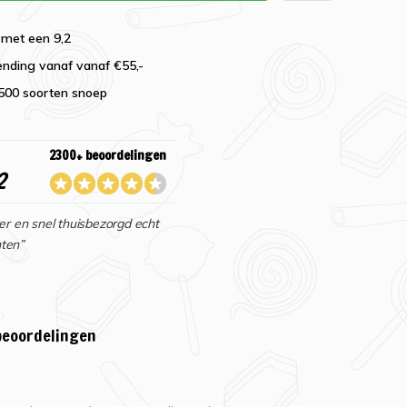
 met een 9,2
ending vanaf vanaf €55,-
2500 soorten snoep
2300+ beoordelingen
2
er en snel thuisbezorgd echt
ten”
beoordelingen