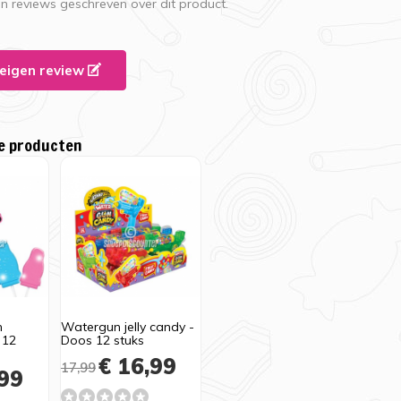
en reviews geschreven over dit product.
e eigen review
e producten
n
Watergun jelly candy -
 12
Doos 12 stuks
€ 16,99
17,99
99