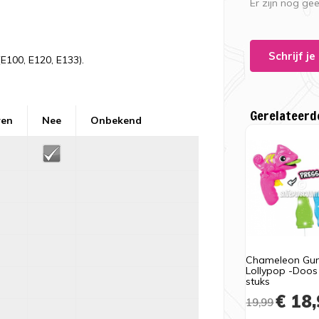
Er zijn nog ge
Schrijf j
(E100, E120, E133).
Gerelateerd
ren
Nee
Onbekend
Chameleon Gu
Lollypop -Doos
stuks
€ 18,
19,99