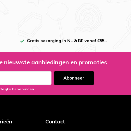
Gratis bezorging in NL & BE vanaf €55,-
e nieuwste aanbiedingen en promoties
Abonneer
ttelijke beperkingen
rieën
Contact