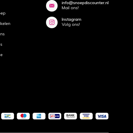
info@snoepdiscounter.nl
Mail ons!
oep
Instagram
ikelen
Volg ons!
ans
ns
de