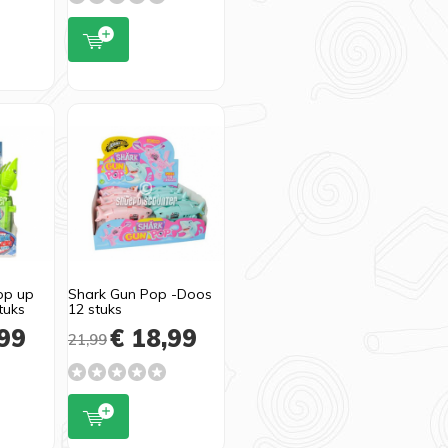
op up
Shark Gun Pop -Doos
tuks
12 stuks
99
€ 18,99
21,99