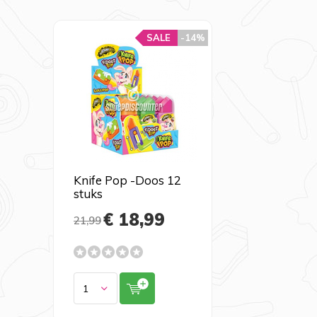
SALE
-14%
Knife Pop -Doos 12
stuks
€ 18,99
21,99