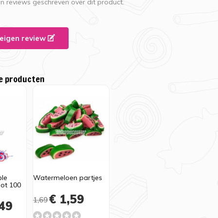
en reviews geschreven over dit product.
e eigen review
e producten
ble
Watermeloen partjes
Pot 100
€ 1,59
1,69
49