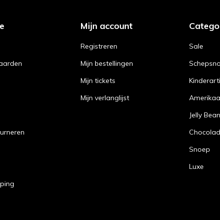
ce
Mijn account
Catego
Registreren
Sale
aarden
Mijn bestellingen
Schepsn
Mijn tickets
Kinderart
Mijn verlanglijst
Amerika
Jelly Bea
urneren
Chocola
Snoep
Luxe
pping