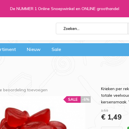
De NUMMER 1 Online Snoepwinkel en ONLINE groothandel
rtiment
Nieuw
Sale
Krieken per r
Je beoordeling toevoegen
totale veelvo
SALE
-6%
kersensmaak. 
1,59
€ 1,49