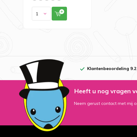
Klantenbeoordeling 9.2
Heeft u nog vragen v
Neem gerust contact met mij o