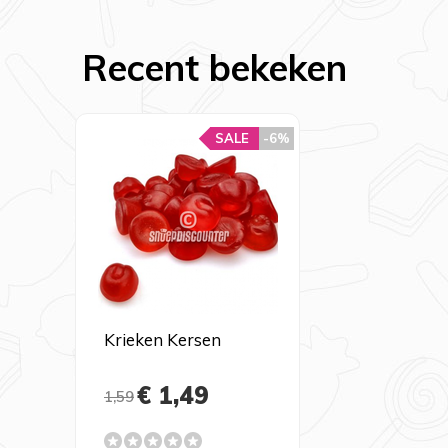
Recent bekeken
SALE
-6%
Krieken Kersen
€ 1,49
1,59