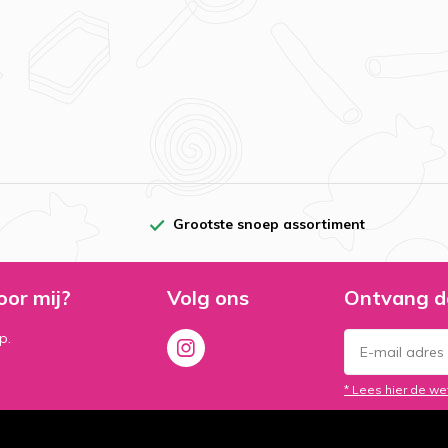
Grootste snoep assortiment
oor mij?
Volg ons
Ontvang d
p.
* Lees hier de we