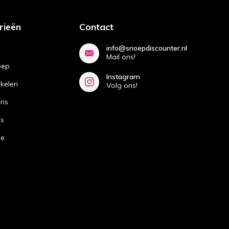
rieën
Contact
info@snoepdiscounter.nl
Mail ons!
oep
Instagram
ikelen
Volg ons!
ans
ns
de