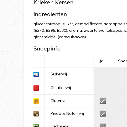
Krieken Kersen
Ingrediënten
glucosestroop, suiker, gemodificeerd aardappelze
(E270, E296, E330), aroma, zwarte wortelsapconce
glansmiddel (carnaubawas)
Snoepinfo
Ja
Spo
Suikervrij
Gelatinevrij
Glutenvrij
Pinda & Noten vrij
Lactosevrij