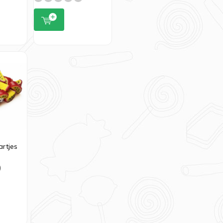
artjes
9