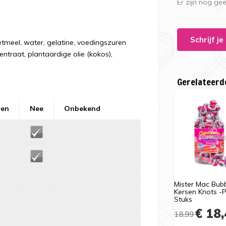
Er zijn nog ge
Schrijf j
tmeel, water, gelatine, voedingszuren
ntraat, plantaardige olie (kokos),
Gerelateerd
ren
Nee
Onbekend
Mister Mac Bub
Kersen Knots -
Stuks
€ 18,
18,99